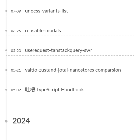
unocss-variants-list
07-09
reusable-modals
06-26
userequest-tanstackquery-swr
05-23
valtio-zustand-jotai-nanostores comparsion
05-21
吐槽 TypeScript Handbook
05-02
2024