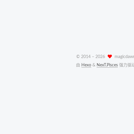
© 2014 –
2026
magicdaw
由
Hexo
&
NexT.Pisces
强力驱