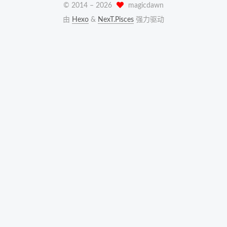
© 2014 –
2026
magicdawn
由
Hexo
&
NexT.Pisces
强力驱动