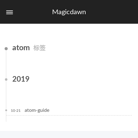
Magicdawn
atom
标签
2019
atom-guide
10-21