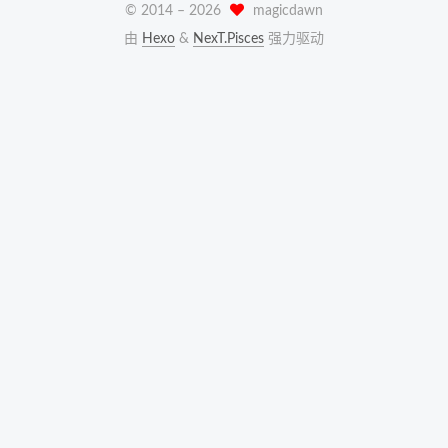
© 2014 –
2026
magicdawn
由
Hexo
&
NexT.Pisces
强力驱动