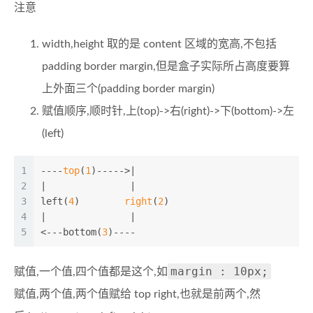
注意
width,height 取的是 content 区域的宽高,不包括
padding border margin,但是盒子实际所占高度要算
上外面三个(padding border margin)
赋值顺序,顺时针,上(top)->右(right)->下(bottom)->左
(left)
1
----
top
(
1
)----->|
2
|               |
3
left
(
4
)        
right
(
2
)
4
|               
|
5
<---bottom
(
3
)----
margin : 10px;
赋值,一个值,四个值都是这个,如
赋值,两个值,两个值赋给 top right,也就是前两个,然