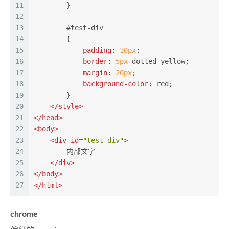
11
        }
12
13
#test-div
14
        {
15
padding
: 
10px
;
16
border
: 
5px
 dotted yellow;
17
margin
: 
20px
;
18
background-color
: red;
19
        }
20
</
style
>
21
</
head
>
22
<
body
>
23
<
div
id
=
"test-div"
>
24
        内部文字
25
</
div
>
26
</
body
>
27
</
html
>
chrome