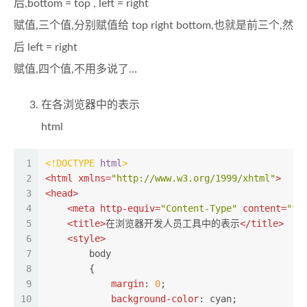
后,bottom = top , left = right
赋值,三个值,分别赋值给 top right bottom,也就是前三个,然
后 left = right
赋值,四个值,不用多说了…
在各浏览器中的表示
html
1
<!DOCTYPE 
html
>
2
<
html
xmlns
=
"http://www.w3.org/1999/xhtml"
>
3
<
head
>
4
<
meta
http-equiv
=
"Content-Type"
content
=
"te
5
<
title
>
在浏览器开发人员工具中的表示
</
title
>
6
<
style
>
7
body
8
        {
9
margin
: 
0
;
10
background-color
: cyan;