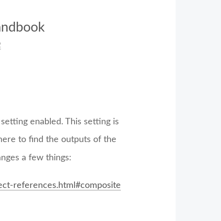
andbook
2
setting enabled. This setting is
re to find the outputs of the
nges a few things:
ect-references.html#composite