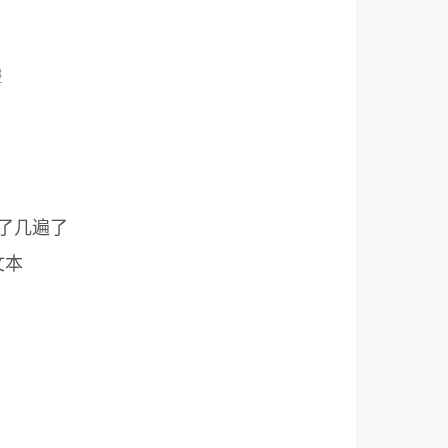
3
听了几遍了
了文本