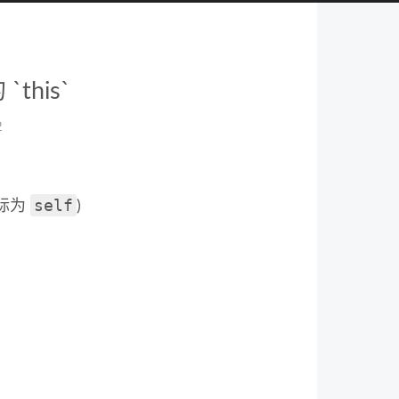
`this`
6
self
际为
)