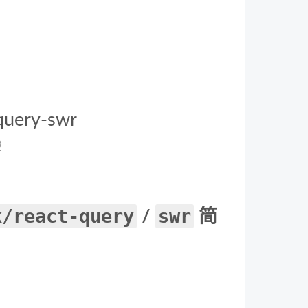
query-swr
3
k/react-query
swr
/
简