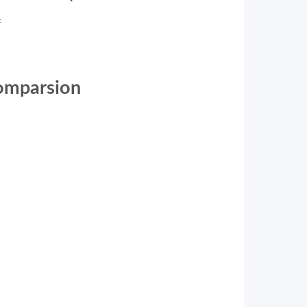
1
comparsion