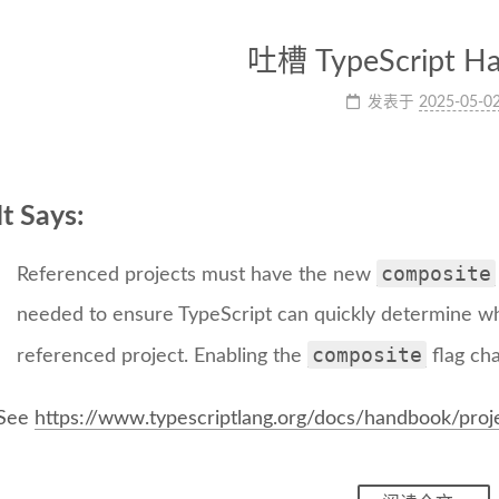
吐槽 TypeScript H
发表于
2025-05-0
It Says:
composite
Referenced projects must have the new
needed to ensure TypeScript can quickly determine whe
composite
referenced project. Enabling the
flag cha
See
https://www.typescriptlang.org/docs/handbook/proj