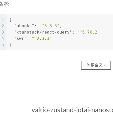
版本:
1
{
2
"ahooks"
:
"^3.8.5"
,
3
"@tanstack/react-query"
:
"^5.76.2"
,
4
"swr"
:
"^2.3.3"
5
}
阅读全文 »
valtio-zustand-jotai-nanos