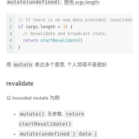
mutate(undefined)
,
使用 args.length
:
1
// If there is no new data provided, revalidate 
2
if
 (args.
length
 < 
3
) {
3
// Revalidate and broadcast state.
4
return
startRevalidate
()
5
}
mutate
用
表达多个意思, 个人觉得不是很好.
revalidate
以 bounded mutate 为例
mutate()
return
无参数,
startRevalidate()
mutate(undefined | data |