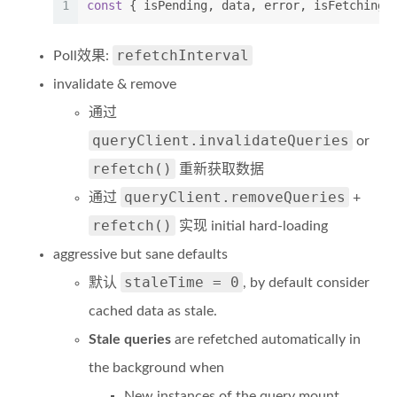
1
const
 { isPending, data, error, isFetching,
refetchInterval
Poll效果:
invalidate & remove
通过
queryClient.invalidateQueries
or
refetch()
重新获取数据
queryClient.removeQueries
通过
+
refetch()
实现 initial hard-loading
aggressive but sane defaults
staleTime = 0
默认
, by default consider
cached data as stale.
Stale queries
are refetched automatically in
the background when
New instances of the query mount