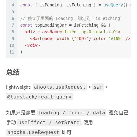
4
const
 { isPending, isFetching } = 
useQuery
({ qu
5
6
// 独立于页面的 Loading, 绑定到 `isFetching`
7
const
 topLoadingBar = isFetching && (
8
<
div
className
=
'fixed top-0 inset-x-0'
>
9
<
BarLoader
width
=
{
'
100
%'} 
color
=
'#f69'
 />
10
</
div
>
11
)
总结
ahooks.useRequest
swr
lightweight:
>
>
@tanstack/react-query
loading / error / data
如果只是需要
, 避免自己
useEffect / setState
手动
, 使用
ahooks.useRequest
即可