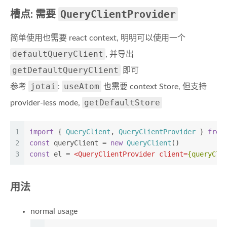
QueryClientProvider
槽点: 需要
简单使用也需要 react context, 明明可以使用一个
defaultQueryClient
, 并导出
getDefaultQueryClient
即可
jotai
useAtom
参考
:
也需要 context Store, 但支持
getDefaultStore
provider-less mode,
1
import
 { 
QueryClient
, 
QueryClientProvider
 } 
from
2
const
 queryClient = 
new
QueryClient
()
3
const
 el = 
<
QueryClientProvider
client
=
{queryCli
用法
normal usage