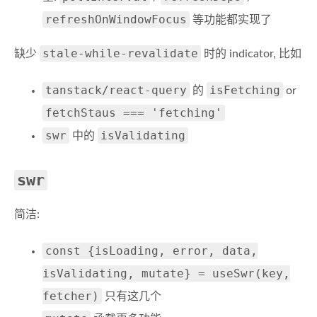
refreshOnWindowFocus
等功能都实现了
stale-while-revalidate
缺少
时的 indicator, 比如
tanstack/react-query
isFetching
的
or
fetchStaus === 'fetching'
swr
isValidating
中的
swr
简洁:
const {isLoading, error, data,
isValidating, mutate} = useSwr(key,
fetcher)
只有这几个