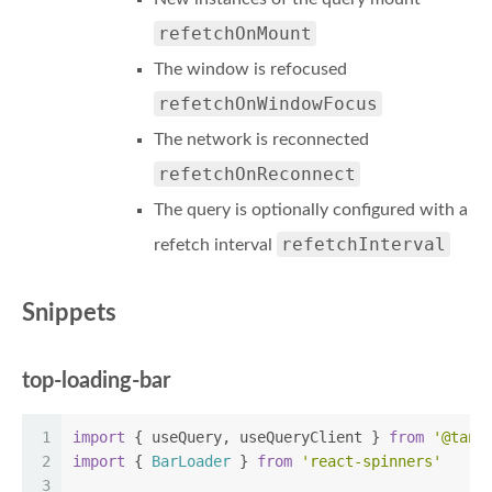
refetchOnMount
The window is refocused
refetchOnWindowFocus
The network is reconnected
refetchOnReconnect
The query is optionally configured with a
refetchInterval
refetch interval
Snippets
top-loading-bar
1
import
 { useQuery, useQueryClient } 
from
'@tans
2
import
 { 
BarLoader
 } 
from
'react-spinners'
3