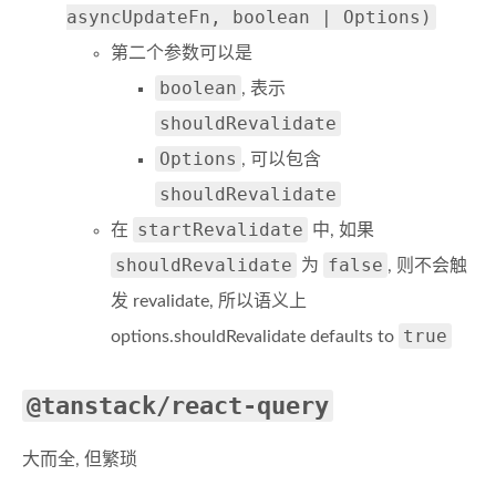
asyncUpdateFn, boolean | Options)
第二个参数可以是
boolean
, 表示
shouldRevalidate
Options
, 可以包含
shouldRevalidate
startRevalidate
在
中, 如果
shouldRevalidate
false
为
, 则不会触
发 revalidate, 所以语义上
true
options.shouldRevalidate defaults to
@tanstack/react-query
大而全, 但繁琐