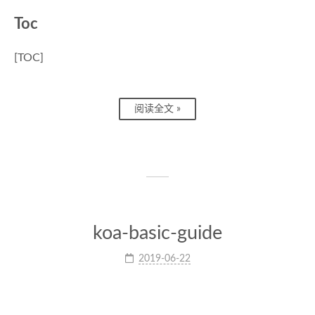
Toc
[TOC]
阅读全文 »
koa-basic-guide
2019-06-22