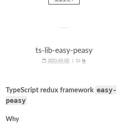
阅读全文 »
ts-lib-easy-peasy
2021-01-02
ts
easy-
TypeScript redux framework
peasy
Why