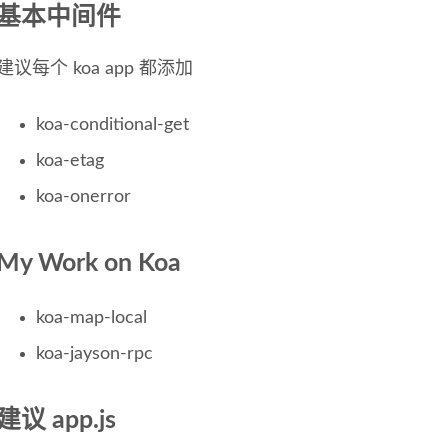
基本中间件
建议每个 koa app 都添加
koa-conditional-get
koa-etag
koa-onerror
My Work on Koa
koa-map-local
koa-jayson-rpc
建议 app.js