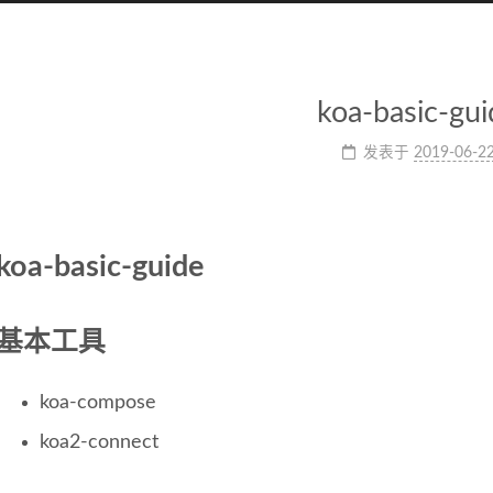
koa-basic-gui
发表于
2019-06-2
koa-basic-guide
基本工具
koa-compose
koa2-connect