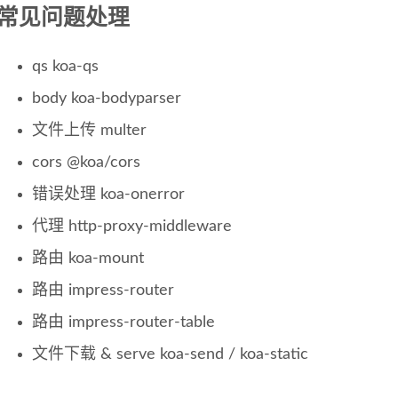
常见问题处理
qs koa-qs
body koa-bodyparser
文件上传 multer
cors @koa/cors
错误处理 koa-onerror
代理 http-proxy-middleware
路由 koa-mount
路由 impress-router
路由 impress-router-table
文件下载 & serve koa-send / koa-static