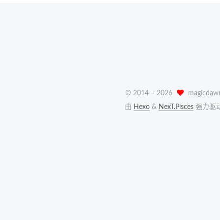
© 2014 –
2026
magicdaw
由
Hexo
&
NexT.Pisces
强力驱