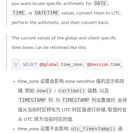
DATE
you want locale-specific arithmetic for
,
TIME
DATETIME
, or
values, convert them to UTC,
perform the arithmetic, and then convert back.
The current values of the global and client-specific
time zones can be retrieved like this:
1
SELECT
 @
@global
.time_zone, @
@session
.time_zone
time_zone 设置会影响 zone-sensitive 值的显示和存
now()
curtime()
储, 例如
/
函数, 以及
TIMESTAMP
TIMESTAMP
列. 为
列设置值时, 会将
值从当前时区转化为 UTC 时区值进行存储, 取值时会
从 UTC 转为当前时区的值.
utc_timestamp()
time_zone 设置不会影响
函