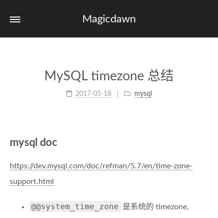
Magicdawn
MySQL timezone 总结
2017-05-18
mysql
mysql doc
https://dev.mysql.com/doc/refman/5.7/en/time-zone-
support.html
@@system_time_zone
是系统的 timezone,