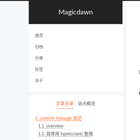
Magicdawn
首页
归档
分类
标签
关于
文章目录
站点概览
1.
commit message 规范
1.1.
overview
1.2.
我常用 type(scope) 整理