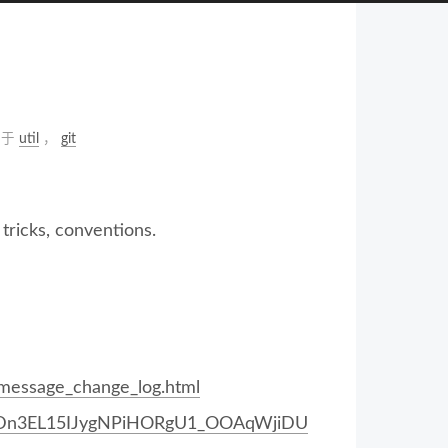
类于
util
，
git
s, conventions.
message_change_log.html
jSLDn3EL15IJygNPiHORgU1_OOAqWjiDU