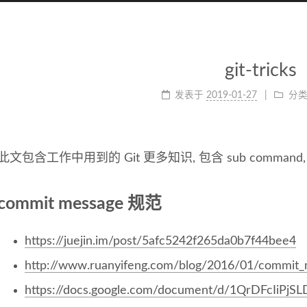
git-tricks
发表于
2019-01-27
分
此文包含工作中用到的 Git 更多知识, 包含 sub command, trick
commit message 规范
https://juejin.im/post/5afc5242f265da0b7f44bee4
http://www.ruanyifeng.com/blog/2016/01/commit_
https://docs.google.com/document/d/1QrDFcIiP