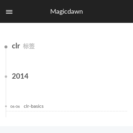
Magicdawn
clr
标签
2014
clr-basics
06-06