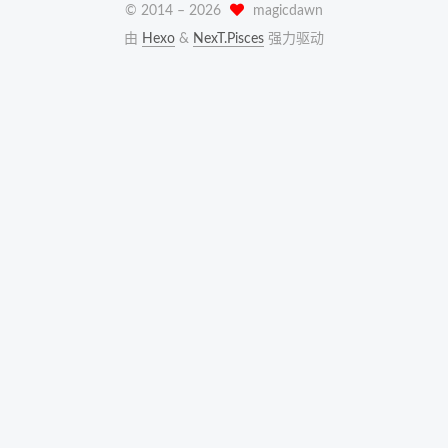
© 2014 –
2026
magicdawn
由
Hexo
&
NexT.Pisces
强力驱动