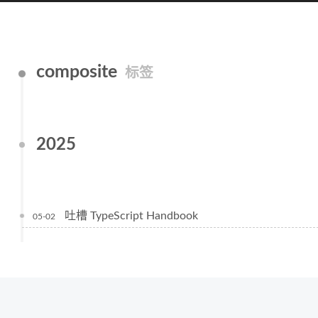
composite
标签
2025
吐槽 TypeScript Handbook
05-02