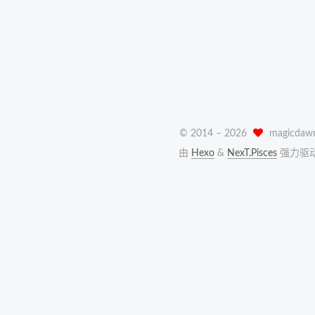
© 2014 –
2026
magicdaw
由
Hexo
&
NexT.Pisces
强力驱