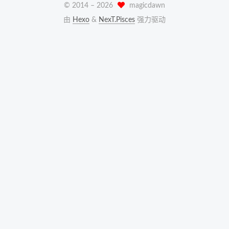
© 2014 –
2026
magicdawn
由
Hexo
&
NexT.Pisces
强力驱动