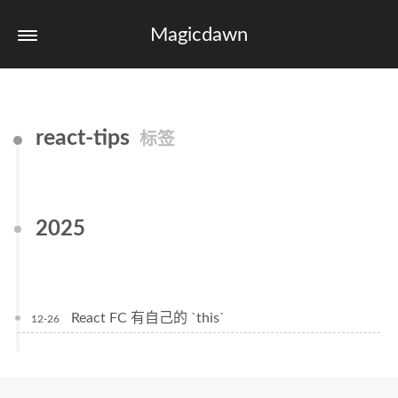
Magicdawn
react-tips
标签
2025
React FC 有自己的 `this`
12-26