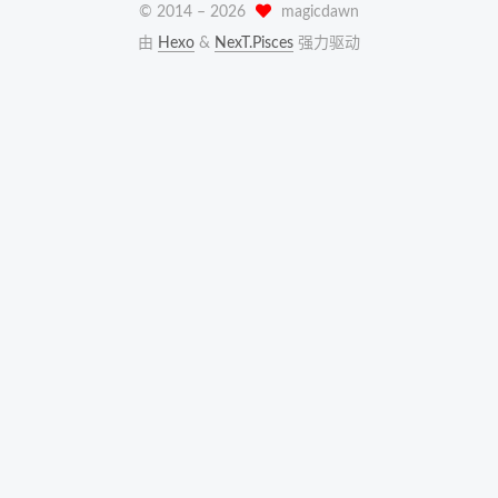
© 2014 –
2026
magicdawn
由
Hexo
&
NexT.Pisces
强力驱动