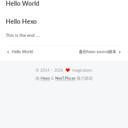
Hello World
Hello Hexo
This is the end ….
Hello World
备份hexo source脚本
© 2014 –
2026
magicdawn
由
Hexo
&
NexT.Pisces
强力驱动