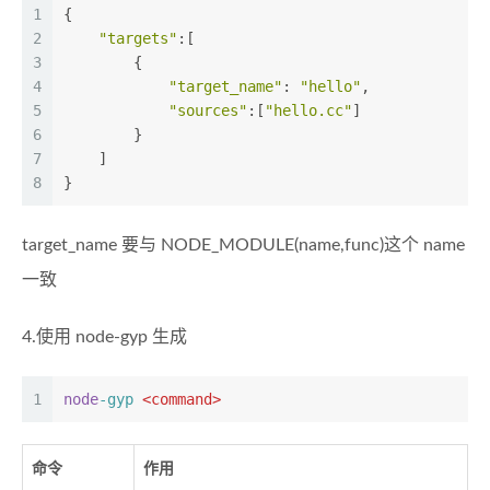
1
{
2
"targets"
:[
3
        {
4
"target_name"
: 
"hello"
,
5
"sources"
:[
"hello.cc"
]
6
        }
7
    ]
8
}
target_name 要与 NODE_MODULE(name,func)这个 name
一致
4.使用 node-gyp 生成
1
node
-gyp
<command>
命令
作用