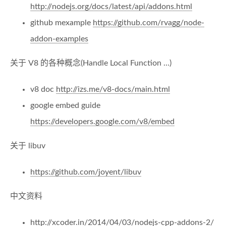
http://nodejs.org/docs/latest/api/addons.html
github mexample
https://github.com/rvagg/node-
addon-examples
关于 V8 的各种概念(Handle Local Function …)
v8 doc
http://izs.me/v8-docs/main.html
google embed guide
https://developers.google.com/v8/embed
关于 libuv
https://github.com/joyent/libuv
中文资料
http://xcoder.in/2014/04/03/nodejs-cpp-addons-2/