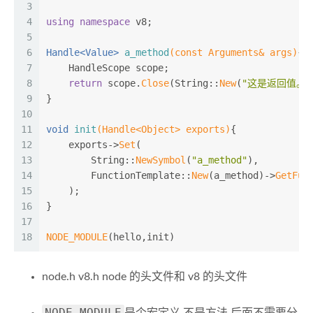
3
4
using
namespace
 v8;
5
6
Handle<Value> 
a_method
(
const
 Arguments& args)
{
7
    HandleScope scope;
8
return
 scope.
Close
(String::
New
(
"这是返回值。。。H
9
}
10
11
void
init
(Handle<Object> exports)
{
12
    exports->
Set
(
13
        String::
NewSymbol
(
"a_method"
),
14
        FunctionTemplate::
New
(a_method)->
GetFun
15
    );
16
}
17
18
NODE_MODULE
(hello,init)
node.h v8.h node 的头文件和 v8 的头文件
NODE_MODULE