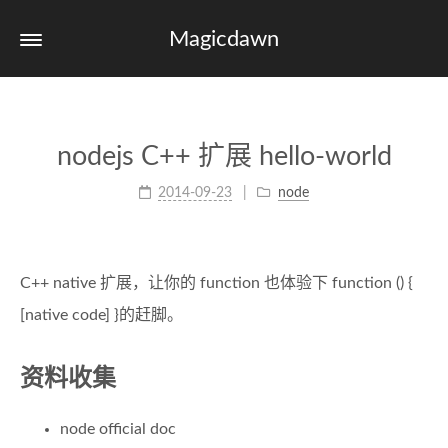
Magicdawn
nodejs C++ 扩展 hello-world
2014-09-23
node
C++ native 扩展，让你的 function 也体验下 function () {
[native code] }的赶脚。
资料收集
node official doc