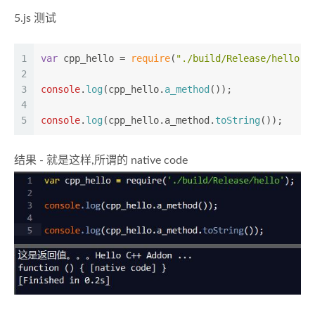
5.js 测试
1
var
 cpp_hello = 
require
(
"./build/Release/hello"
)
2
3
console
.
log
(cpp_hello.
a_method
());
4
5
console
.
log
(cpp_hello.
a_method
.
toString
());
结果 - 就是这样,所谓的 native code