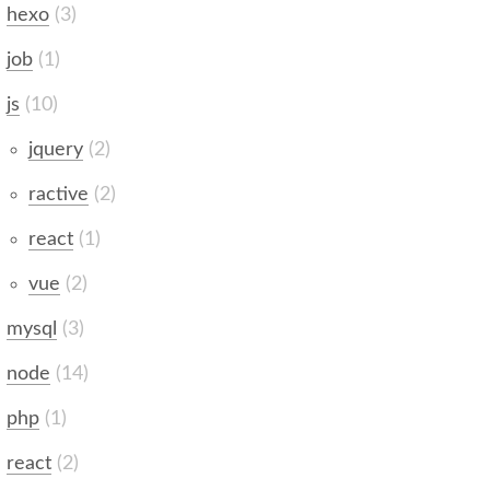
hexo
3
job
1
js
10
jquery
2
ractive
2
react
1
vue
2
mysql
3
node
14
php
1
react
2